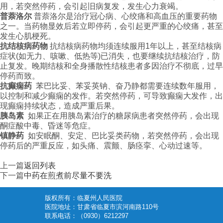
用，若突然停药，会引起旧病复发，发生心力衰竭。
普萘洛尔
普萘洛尔是治疗冠心病、心绞痛和高血压的重要药物
之一。当药物显效后若立即停药，会引起更严重的心绞痛，甚至
发生心肌梗死。
抗结核病药物
抗结核病药物均须连续服用1年以上，甚至结核病
症状(如无力、咳嗽、低热等)已消失，也要继续抗结核治疗，防
止复发。晚期结核和全身播散性结核患者多因治疗不彻底，过早
停药而致。
抗癫痫药
苯巴比妥、苯妥英钠、奋乃静都需要连续数年服用，
以控制和减少癫痫的发作。若突然停药，可导致癫痫大发作，出
现癫痫持续状态，造成严重后果。
胰岛素
如果正在用胰岛素治疗的糖尿病患者突然停药，会出现
酮症酸中毒、昏迷等危症。
镇静药
如安眠酮、安定、巴比妥类药物，若突然停药，会出现
停药后的严重反应，如头痛、震颤、肠痉挛、心动过速等。
上一篇
返回列表
下一篇
中药在煎煮前尽量不要洗
版权所有：临夏州人民医院
医院地址：甘肃省临夏市滨河南路110号
联系电话：（0930）6212297