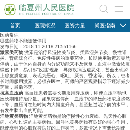
健康科普
首页
医院概况
医资力量
就医指南
健康知识
急救知识
医药常识
健康视频
医药常识
医疗保险
新闻动态
院务公开
科研教学
哪些药物不能随便停用
名中医工作室专栏
发布日期：2018-11-20 18:21:55
1166
党群园地
健康科普
信息资料
激素类药物
激素是治疗风湿性关节炎、类风湿关节炎、慢性肾
炎、肾病综合征、免疫性疾病的重要药物。长期使用激素若突然
信息资料
停药，由于体内自身的内分泌功能来不及恢复，血液中激素浓度
骤然下降，易引起“反跳”现象，导致疾病迅速恶化，甚至出现肾
上腺皮质危象，表现为恶心、呕吐、厌食、昏迷等。所以，患者
长时间服用激素，必须在医生、药师的严密观察指导下逐渐减少
药量，最后停药。
抗高血压药
高血压患者需要长期服用降压药，即使血压平稳也
应长期维持治疗量。如果突然停药，血液中的降压药物浓度骤然
下降，血压可在短时间内大幅度升高，甚至超过治疗前的水平，
有发生脑出血的可能。
洋地黄类药物
洋地黄类药物是治疗慢性心力衰竭、先天性心脏
病、心动过速的主要药物。因洋地黄类药物有良好的强心作用，
能使衰弱的心脏保持良好的工作状态，多数情况下需要长期使