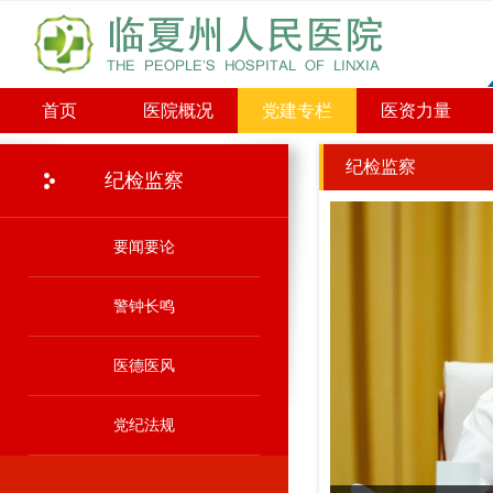
首页
医院概况
党建专栏
医资力量
纪检监察
纪检监察
要闻要论
警钟长鸣
医德医风
党纪法规