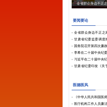
全省群众身边不正
开 胡昌升出席并讲
要闻要论
全省群众身边不正之
战推进会召开 胡
甘肃省纪委监委调度
风和腐败问题集中
国务院召开第四次廉政
李希在二十届中央纪
习近平在二十届中央
甘肃省纪委印发《关于
风肃纪工作的通知
甘肃省纪委监委调
医德医风
题集中整治
《中华人民共和国医
医疗机构工作人员廉