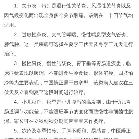
1、关节炎：特别是退行性关节炎、风湿性关节炎以及
因气候变化而出现全身多个关节酸痛。该病在二十四节气均
适用。
2、过敏性鼻炎、支气管哮喘、慢性喘息型支气管炎、
肺气肿。这一类疾病可选择在夏季三伏天及冬季三九天进行
治疗。
3、慢性胃炎、慢性结肠炎、胃下垂等胃肠道疾患，临
床症状表现以腹泻、不能进食生冷食物、形体消瘦、四肢怕
冷等为主要表现，中医辨正属于虚寒型。该类病人建议在三
伏天及立春到夏至这段时间进行治疗。
4、小儿秋泻。秋季是小儿腹泻的高发期，由于幼儿胃
肠道调节功能差，不能适应季节的变化而致慢性非细菌性腹
泻。家长可在立秋到秋分期间带宝宝来作灸疗。
5、冻疮及冬季怕冷、手脚不暖和、易感冒，中医辨正