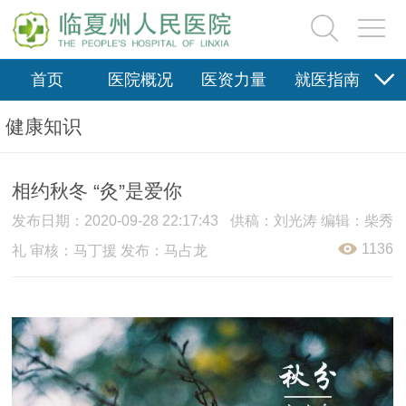
首页
医院概况
医资力量
就医指南
医疗保险
新闻动态
院务公开
科研教学
健康知识
党群园地
健康科普
信息资料
相约秋冬 “灸”是爱你
发布日期：2020-09-28 22:17:43
供稿：刘光涛 编辑：柴秀
1136
礼 审核：马丁援 发布：马占龙