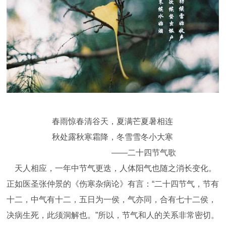
春雨惊春清谷天，夏满芒夏暑相连
秋处露秋寒霜降，冬雪雪冬小大寒
——二十四节气歌
天人相应，一年中节气更迭，人体阳气也随之消长变化。
正如医圣张仲景的《伤寒杂病论》有言：“二十四节气，节有
十二，中气有十二，五日为一侯，气亦同，合有七十二侯，
决病生死，此须洞解也。”所以，节气和人的关系非常密切。