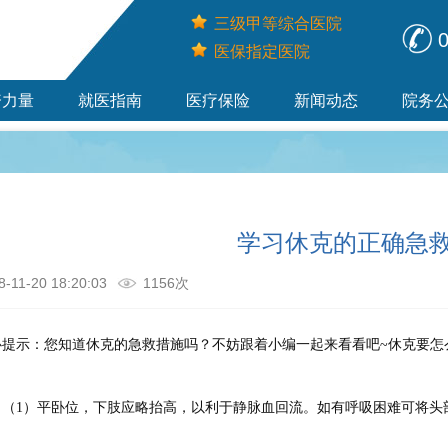
三级甲等综合医院
0
医保指定医院
资力量
就医指南
医疗保险
新闻动态
院务
学习休克的正确急
8-11-20 18:20:03
1156次
心提示：您知道休克的急救措施吗？不妨跟着小编一起来看看吧~休克要怎
1）平卧位，下肢应略抬高，以利于静脉血回流。如有呼吸困难可将头