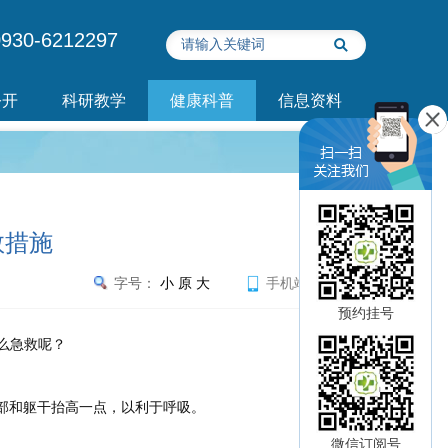
930-6212297
公开
科研教学
健康科普
信息资料
救措施
字号：
小
原
大
手机端浏览
预约挂号
么急救呢？
部和躯干抬高一点，以利于呼吸。
微信订阅号