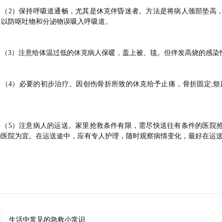
2）保持呼吸道通畅，尤其是休克伴昏迷者。方法是将病人颈部垫高，
，以防呕吐物和分泌物误吸入呼吸道。
3）注意给体温过低的休克病人保暖，盖上被、毯。但伴发高烧的感染
4）必要的初步治疗。因创伤骨折所致的休克给予止痛，骨折固定;烦躁
。
5）注意病人的运送。家里抢救条件有限，需尽快送往有条件的医院抢
的医院为宜。在运送途中，应有专人护理，随时观察病情变化，最好在运
生活中常见的急救小常识