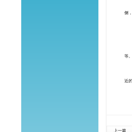
（
侧
（
（
等
（
近
上一篇